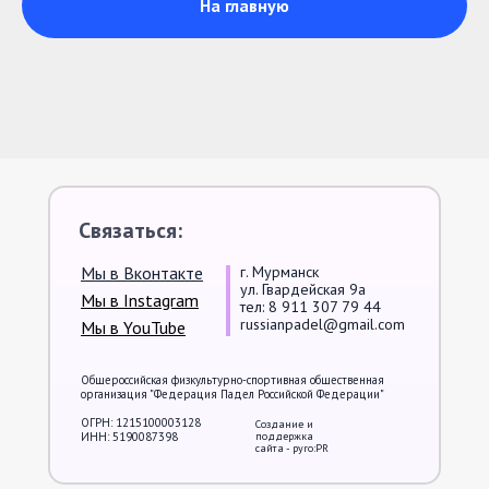
На главную
Написать на почту
Связаться:
Мы в Вконтакте
г. Мурманск
ул. Гвардейская 9а
Мы в Instagram
тел: 8 911 307 79 44
russianpadel@gmail.com
Мы в YouTube
Общероссийская физкультурно-спортивная общественная
организация "Федерация Падел Российской Федерации"
ОГРН: 1215100003128
Создание и
ИНН: 5190087398
поддержка
сайта - pyro:PR